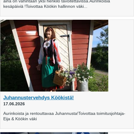
aina on vähintään yksi henkilö tavoitettavissa.Aurinkoisia
kesäpäiviä !Toivottaa Köökin hallinnon väki...
Juhannustervehdys Köökistä!
17.06.2026
Aurinkoista ja rentouttavaa Juhannusta!Toivottaa toimitusjohtaja-
Eija & Köökin väki