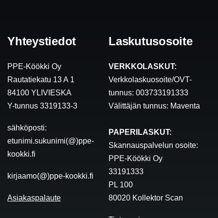
Yhteystiedot
Laskutusosoite
PPE-Köökki Oy
VERKKOLASKUT:
Rautatiekatu 13 A 1
Verkkolaskuosoite/OVT-
84100 YLIVIESKA
tunnus: 003733191333
Y-tunnus 3319133-3
Välittäjän tunnus: Maventa
sähköposti:
PAPERILASKUT:
etunimi.sukunimi(@)ppe-
Skannauspalvelun osoite:
kookki.fi
PPE-Köökki Oy
33191333
kirjaamo(@)ppe-kookki.fi
PL 100
Asiakaspalaute
80020 Kollektor Scan