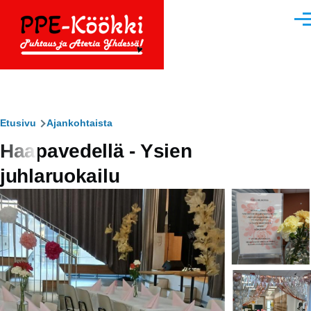
Hyppää pääsisältöön
Vali
Murupolku
Etusivu
Ajankohtaista
Haapavedellä - Ysien
juhlaruokailu