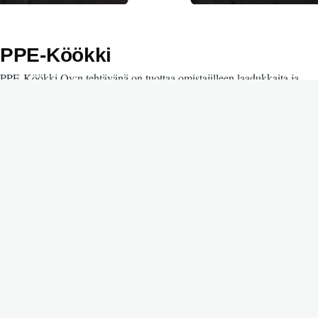
PPE-Köökki
PPE-Köökki Oy:n tehtävänä on tuottaa omistajilleen laadukkaita ja
kustannustehokkaita puhtaus- ja ateriapalveluita.
Yhtiön omistajia ovat: Pohde Pohjois-Pohjanmaan hyvinvointialue,
Alavieskan kunta, Haapajärven kaupunki, Haapaveden kaupunki,
Nivalan kaupunki, Oulaisten kaupunki, Pyhäjoen kunta, Pyhäjärven
kaupunki, Pyhännän kunta, Sievin kunta, Siikajoen kunta ja
Ylivieskan kaupunki.
Yhtiö tuottaa puhtaus- ja ateriapalveluita seuraaviin kohteisiin:
Palvelutalot
Sairaalat
Paloasemat